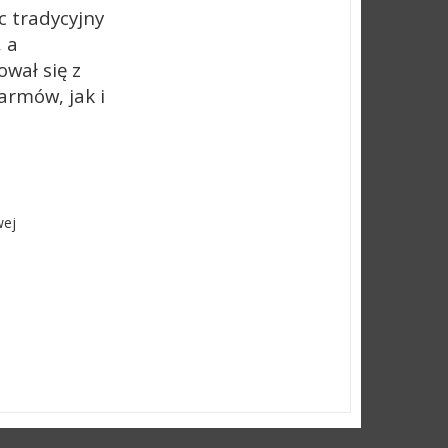
c tradycyjny
, a
wał się z
armów, jak i
wej