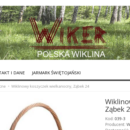
AKT I DANE
JARMARK ŚWIĘTOJAŃSKI
cne
Wiklinowy koszyczek wielkanocny, Ząbek 24
Wiklino
Ząbek 
Kod:
039-3
Producent:
W