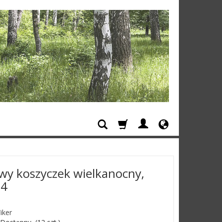
wy koszyczek wielkanocny,
24
iker