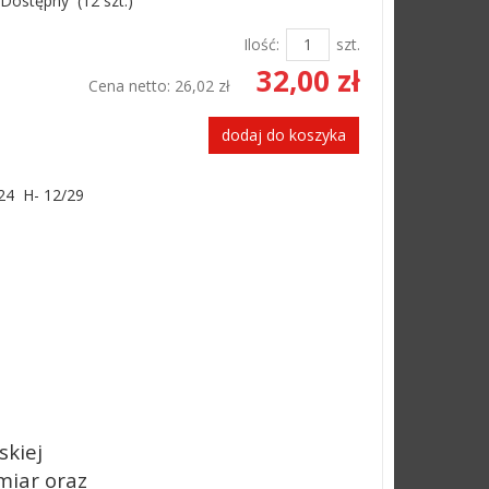
Dostępny
(
12
szt.)
Ilość:
szt.
32,00 zł
Cena netto:
26,02 zł
dodaj do koszyka
-24 H- 12/29
skiej
miar oraz